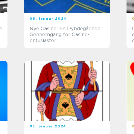
06. januar 2024
e
Nye Casino: En Dybdegående
Gennemgang for Casino-
entusiaster
05. januar 2024