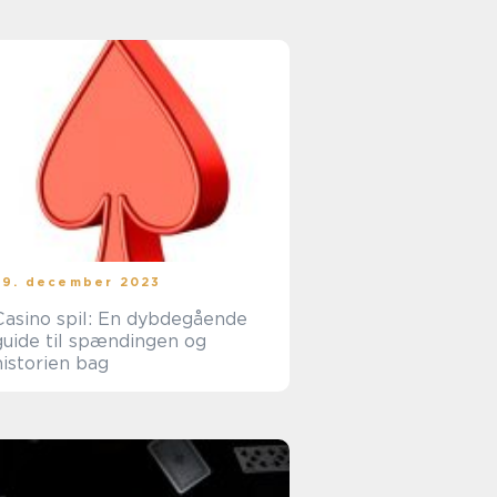
29. december 2023
Casino spil: En dybdegående
guide til spændingen og
historien bag