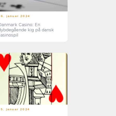
06. januar 2024
Danmark Casino: En
dybdegående kig på dansk
casinospil
05. januar 2024