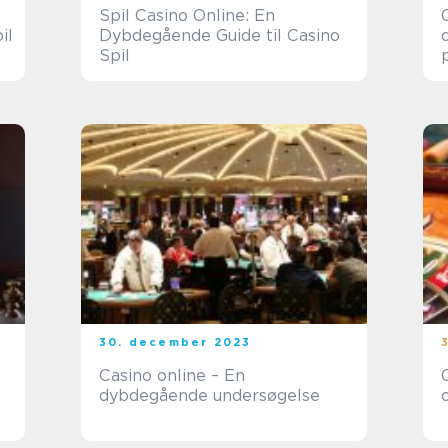
Spil Casino Online: En
C
il
Dybdegående Guide til Casino
Spil
30. december 2023
Casino online – En
dybdegående undersøgelse