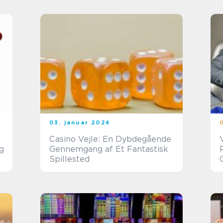
03. januar 2024
Casino Vejle: En Dybdegående
g
Gennemgang af Et Fantastisk
Spillested