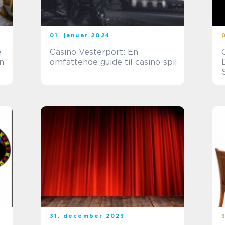
01. januar 2024
e
Casino Vesterport: En
n
omfattende guide til casino-spil
31. december 2023