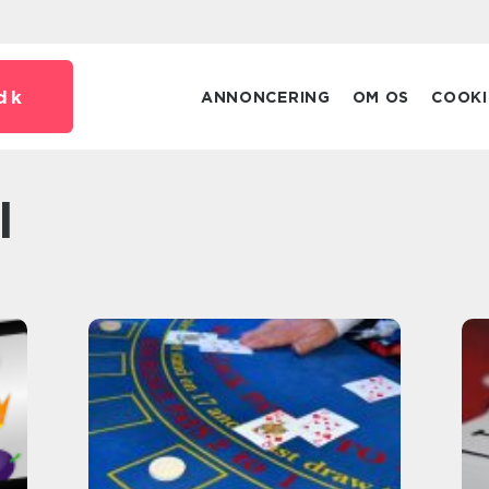
dk
ANNONCERING
OM OS
COOKI
l