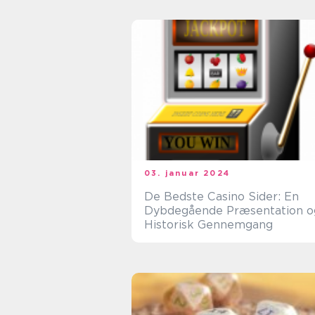
03. januar 2024
De Bedste Casino Sider: En
Dybdegående Præsentation o
Historisk Gennemgang