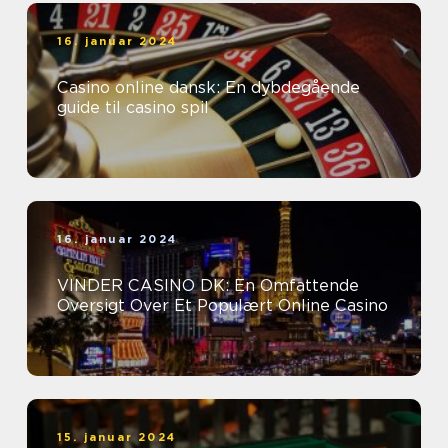
16. januar 2024
Casino online dansk: En dybdegående
guide til casino spil
16. januar 2024
VINDER CASINO DK: En Omfattende
Oversigt Over Et Populært Online Casino
15. januar 2024