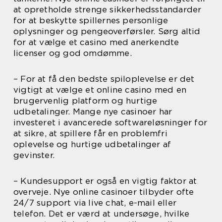
at opretholde strenge sikkerhedsstandarder
for at beskytte spillernes personlige
oplysninger og pengeoverførsler. Sørg altid
for at vælge et casino med anerkendte
licenser og god omdømme.
– For at få den bedste spiloplevelse er det
vigtigt at vælge et online casino med en
brugervenlig platform og hurtige
udbetalinger. Mange nye casinoer har
investeret i avancerede softwareløsninger for
at sikre, at spillere får en problemfri
oplevelse og hurtige udbetalinger af
gevinster.
– Kundesupport er også en vigtig faktor at
overveje. Nye online casinoer tilbyder ofte
24/7 support via live chat, e-mail eller
telefon. Det er værd at undersøge, hvilke