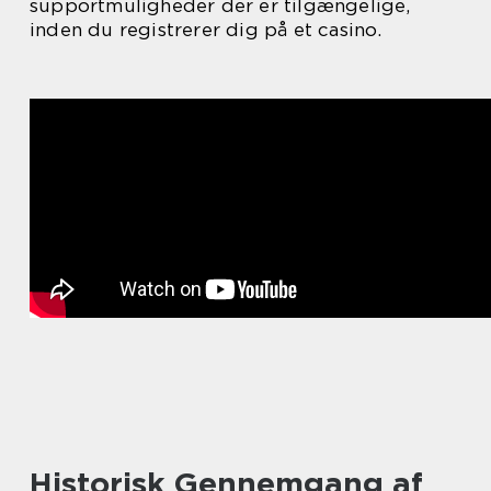
supportmuligheder der er tilgængelige,
inden du registrerer dig på et casino.
Historisk Gennemgang af