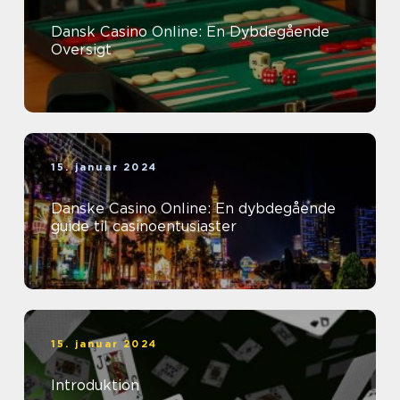
Dansk Casino Online: En Dybdegående
Oversigt
15. januar 2024
Danske Casino Online: En dybdegående
guide til casinoentusiaster
15. januar 2024
Introduktion