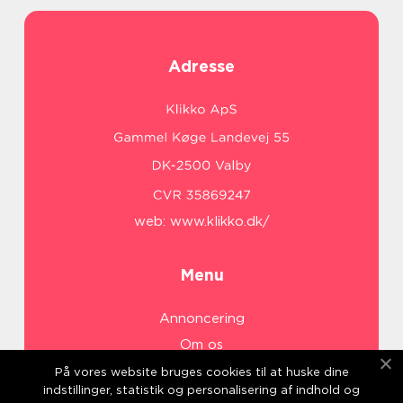
Adresse
web:
www.klikko.dk/
Menu
Annoncering
Om os
Cookies
På vores website bruges cookies til at huske dine
indstillinger, statistik og personalisering af indhold og
Kontakt os