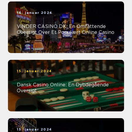
16. januar 2024
VINDER CASINO DK: En Omfattende
Oversigt Over Et Populært Online Casino
15. januar 2024
Dansk Casino Online: En Dybdegående
Oversigt
15. januar 2024