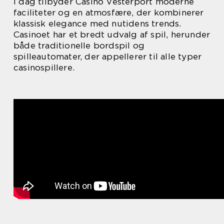
I dag tilbyder Casino Vesterport moderne
faciliteter og en atmosfære, der kombinerer
klassisk elegance med nutidens trends.
Casinoet har et bredt udvalg af spil, herunder
både traditionelle bordspil og
spilleautomater, der appellerer til alle typer
casinospillere.