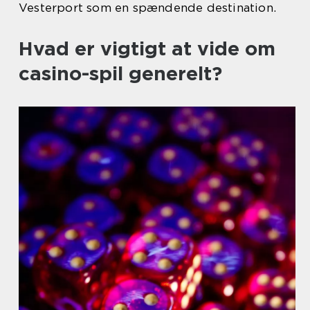
Vesterport som en spændende destination.
Hvad er vigtigt at vide om
casino-spil generelt?