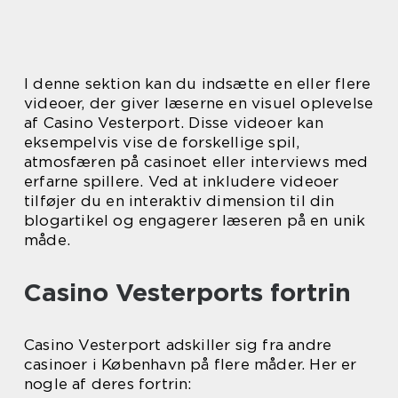
I denne sektion kan du indsætte en eller flere
videoer, der giver læserne en visuel oplevelse
af Casino Vesterport. Disse videoer kan
eksempelvis vise de forskellige spil,
atmosfæren på casinoet eller interviews med
erfarne spillere. Ved at inkludere videoer
tilføjer du en interaktiv dimension til din
blogartikel og engagerer læseren på en unik
måde.
Casino Vesterports fortrin
Casino Vesterport adskiller sig fra andre
casinoer i København på flere måder. Her er
nogle af deres fortrin: