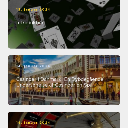
15. januar 2024
Introduktion
14. januar 2024
Casinoer i Danmark: En Dybdegående
Undersøgelse af Casinoer og Spil
14. januar 2024