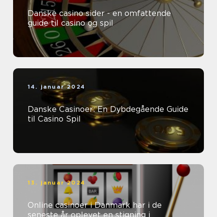
Danske casino sider - en omfattende
guide til casino og spil
14. januar 2024
Danske Casinoer: En Dybdegående Guide
til Casino Spil
13. januar 2024
Online casinoer i Danmark har i de
seneste år oplevet en stigning i