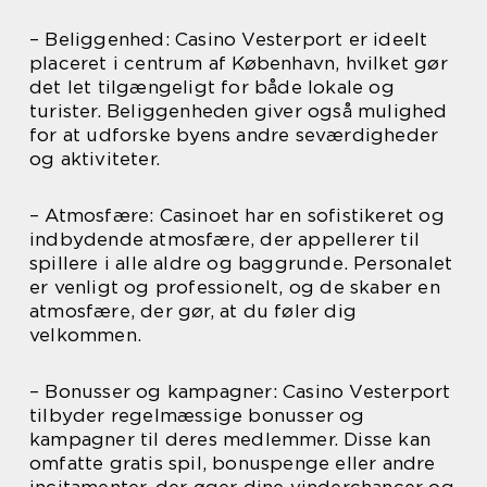
– Beliggenhed: Casino Vesterport er ideelt
placeret i centrum af København, hvilket gør
det let tilgængeligt for både lokale og
turister. Beliggenheden giver også mulighed
for at udforske byens andre seværdigheder
og aktiviteter.
– Atmosfære: Casinoet har en sofistikeret og
indbydende atmosfære, der appellerer til
spillere i alle aldre og baggrunde. Personalet
er venligt og professionelt, og de skaber en
atmosfære, der gør, at du føler dig
velkommen.
– Bonusser og kampagner: Casino Vesterport
tilbyder regelmæssige bonusser og
kampagner til deres medlemmer. Disse kan
omfatte gratis spil, bonuspenge eller andre