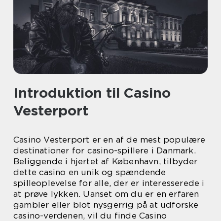
Introduktion til Casino
Vesterport
Casino Vesterport er en af de mest populære
destinationer for casino-spillere i Danmark.
Beliggende i hjertet af København, tilbyder
dette casino en unik og spændende
spilleoplevelse for alle, der er interesserede i
at prøve lykken. Uanset om du er en erfaren
gambler eller blot nysgerrig på at udforske
casino-verdenen, vil du finde Casino