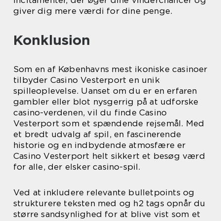
incitamenter, der øger dine vinderchancer og
giver dig mere værdi for dine penge.
Konklusion
Som en af Københavns mest ikoniske casinoer
tilbyder Casino Vesterport en unik
spilleoplevelse. Uanset om du er en erfaren
gambler eller blot nysgerrig på at udforske
casino-verdenen, vil du finde Casino
Vesterport som et spændende rejsemål. Med
et bredt udvalg af spil, en fascinerende
historie og en indbydende atmosfære er
Casino Vesterport helt sikkert et besøg værd
for alle, der elsker casino-spil.
Ved at inkludere relevante bulletpoints og
strukturere teksten med og h2 tags opnår du
større sandsynlighed for at blive vist som et