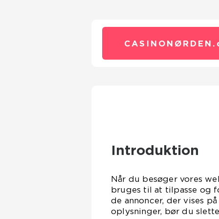
CASINONØRDEN.
Introduktion
Når du besøger vores web
bruges til at tilpasse og
de annoncer, der vises på
oplysninger, bør du slett