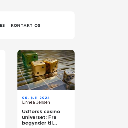
ES
KONTAKT OS
06. juli 2024
Linnea Jensen
Udforsk casino
universet: Fra
begynder til