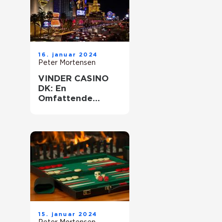
16. januar 2024
Peter Mortensen
VINDER CASINO
DK: En
Omfattende
Oversigt Over Et
Populært Online
Casino
15. januar 2024