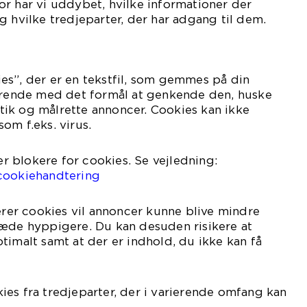
r har vi uddybet, hvilke informationer der
g hvilke tredjeparter, der har adgang til dem.
es”, der er en tekstfil, som gemmes på din
varende med det formål at genkende den, huske
istik og målrette annoncer. Cookies kan ikke
om f.eks. virus.
ler blokere for cookies. Se vejledning:
cookiehandtering
kerer cookies vil annoncer kunne blive mindre
ræde hyppigere. Du kan desuden risikere at
timalt samt at der er indhold, du ikke kan få
es fra tredjeparter, der i varierende omfang kan