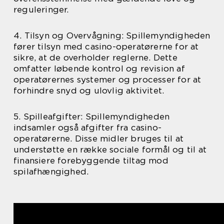
reguleringer.
4. Tilsyn og Overvågning: Spillemyndigheden
fører tilsyn med casino-operatørerne for at
sikre, at de overholder reglerne. Dette
omfatter løbende kontrol og revision af
operatørernes systemer og processer for at
forhindre snyd og ulovlig aktivitet.
5. Spilleafgifter: Spillemyndigheden
indsamler også afgifter fra casino-
operatørerne. Disse midler bruges til at
understøtte en række sociale formål og til at
finansiere forebyggende tiltag mod
spilafhængighed.