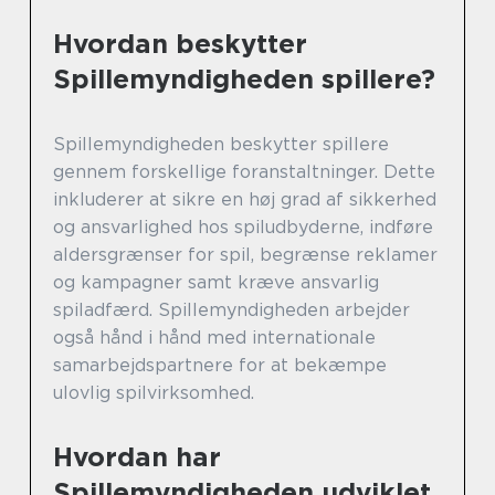
Hvordan beskytter
Spillemyndigheden spillere?
Spillemyndigheden beskytter spillere
gennem forskellige foranstaltninger. Dette
inkluderer at sikre en høj grad af sikkerhed
og ansvarlighed hos spiludbyderne, indføre
aldersgrænser for spil, begrænse reklamer
og kampagner samt kræve ansvarlig
spiladfærd. Spillemyndigheden arbejder
også hånd i hånd med internationale
samarbejdspartnere for at bekæmpe
ulovlig spilvirksomhed.
Hvordan har
Spillemyndigheden udviklet