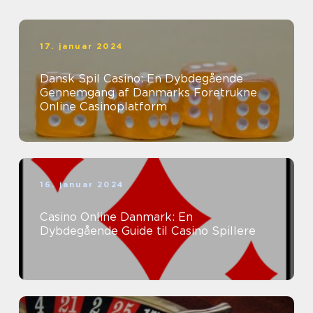
17. januar 2024
Dansk Spil Casino: En Dybdegående
Gennemgang af Danmarks Foretrukne
Online Casinoplatform
16. januar 2024
Casino Online Danmark: En
Dybdegående Guide til Casino Spillere