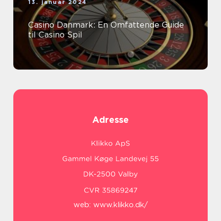
13. januar 2024
Casino Danmark: En Omfattende Guide
til Casino Spil
Adresse
web:
www.klikko.dk/