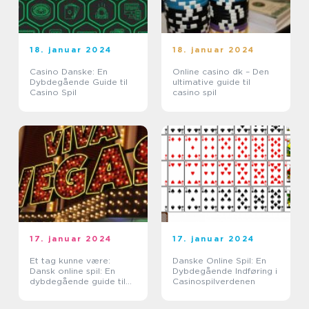
18. januar 2024
18. januar 2024
Casino Danske: En
Online casino dk – Den
Dybdegående Guide til
ultimative guide til
Casino Spil
casino spil
17. januar 2024
17. januar 2024
Et tag kunne være:
Danske Online Spil: En
Dansk online spil: En
Dybdegående Indføring i
dybdegående guide til
Casinospilverdenen
casino-entusiaster