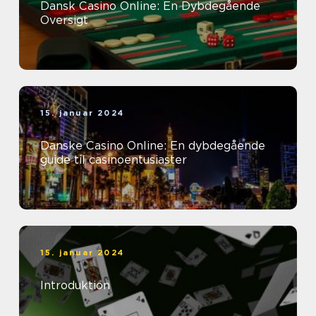
Dansk Casino Online: En Dybdegående
Oversigt
15. januar 2024
Danske Casino Online: En dybdegående
guide til casinoentusiaster
15. januar 2024
Introduktion