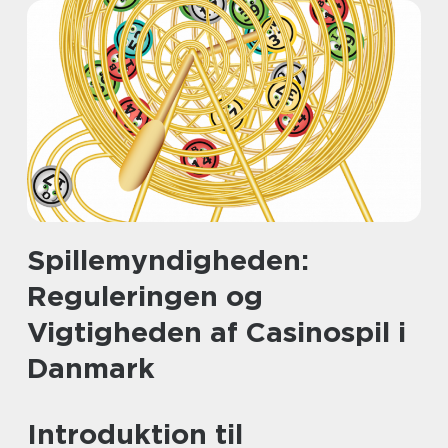
Spillemyndigheden:
Reguleringen og
Vigtigheden af Casinospil i
Danmark
Introduktion til