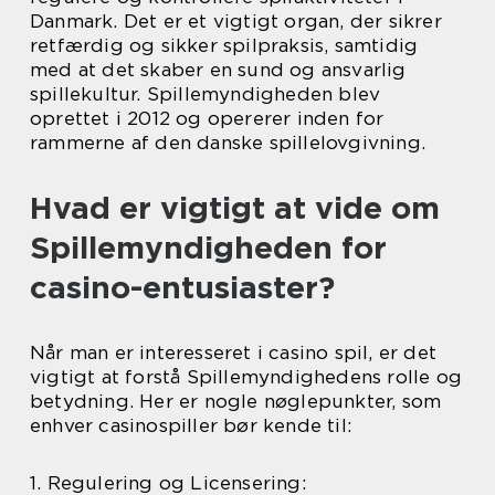
Danmark. Det er et vigtigt organ, der sikrer
retfærdig og sikker spilpraksis, samtidig
med at det skaber en sund og ansvarlig
spillekultur. Spillemyndigheden blev
oprettet i 2012 og opererer inden for
rammerne af den danske spillelovgivning.
Hvad er vigtigt at vide om
Spillemyndigheden for
casino-entusiaster?
Når man er interesseret i casino spil, er det
vigtigt at forstå Spillemyndighedens rolle og
betydning. Her er nogle nøglepunkter, som
enhver casinospiller bør kende til:
1. Regulering og Licensering: