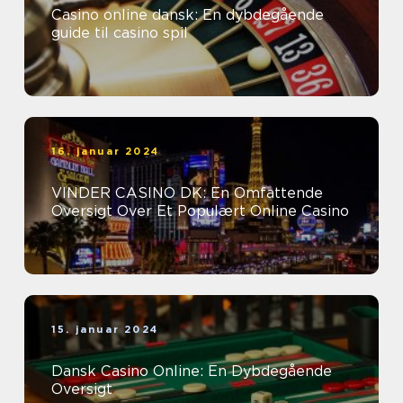
Casino online dansk: En dybdegående
guide til casino spil
16. januar 2024
VINDER CASINO DK: En Omfattende
Oversigt Over Et Populært Online Casino
15. januar 2024
Dansk Casino Online: En Dybdegående
Oversigt