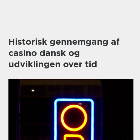
Historisk gennemgang af
casino dansk og
udviklingen over tid