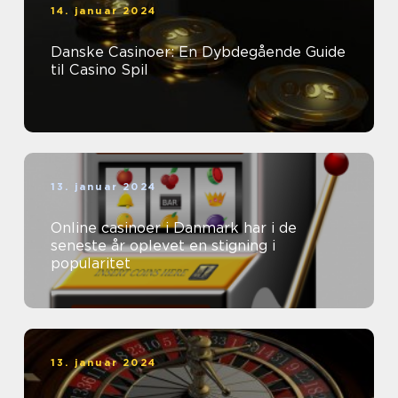
14. januar 2024
Danske Casinoer: En Dybdegående Guide
til Casino Spil
13. januar 2024
Online casinoer i Danmark har i de
seneste år oplevet en stigning i
popularitet
13. januar 2024