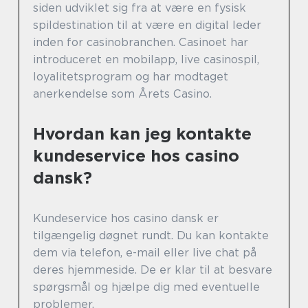
siden udviklet sig fra at være en fysisk
spildestination til at være en digital leder
inden for casinobranchen. Casinoet har
introduceret en mobilapp, live casinospil,
loyalitetsprogram og har modtaget
anerkendelse som Årets Casino.
Hvordan kan jeg kontakte
kundeservice hos casino
dansk?
Kundeservice hos casino dansk er
tilgængelig døgnet rundt. Du kan kontakte
dem via telefon, e-mail eller live chat på
deres hjemmeside. De er klar til at besvare
spørgsmål og hjælpe dig med eventuelle
problemer.