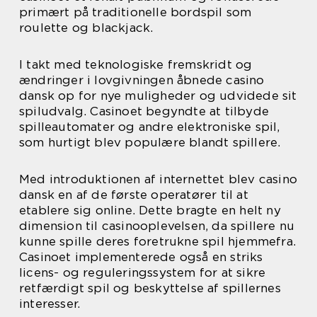
primært på traditionelle bordspil som
roulette og blackjack.
I takt med teknologiske fremskridt og
ændringer i lovgivningen åbnede casino
dansk op for nye muligheder og udvidede sit
spiludvalg. Casinoet begyndte at tilbyde
spilleautomater og andre elektroniske spil,
som hurtigt blev populære blandt spillere.
Med introduktionen af internettet blev casino
dansk en af de første operatører til at
etablere sig online. Dette bragte en helt ny
dimension til casinooplevelsen, da spillere nu
kunne spille deres foretrukne spil hjemmefra.
Casinoet implementerede også en striks
licens- og reguleringssystem for at sikre
retfærdigt spil og beskyttelse af spillernes
interesser.