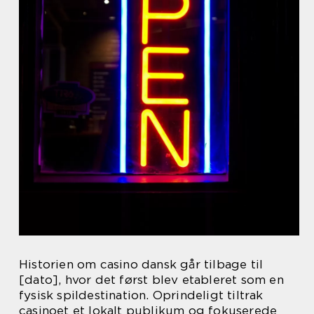
Historien om casino dansk går tilbage til
[dato], hvor det først blev etableret som en
fysisk spildestination. Oprindeligt tiltrak
casinoet et lokalt publikum og fokuserede