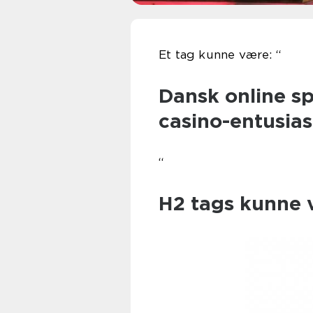
Et tag kunne være: “
Dansk online sp
casino-entusias
“
H2 tags kunne 