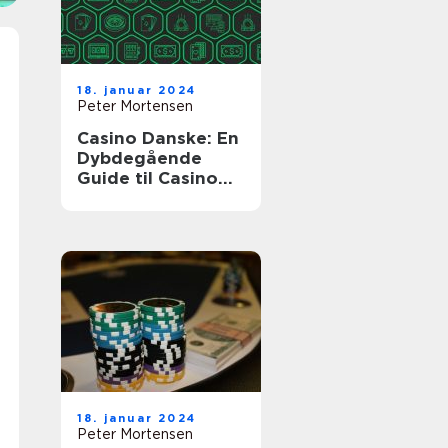
18. januar 2024
Peter Mortensen
Casino Danske: En
Dybdegående
Guide til Casino
Spil
18. januar 2024
Peter Mortensen