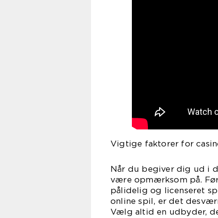
Vigtige faktorer for casi
Når du begiver dig ud i da
være opmærksom på. Først
pålidelig og licenseret s
online spil, er det desvæ
Vælg altid en udbyder, d