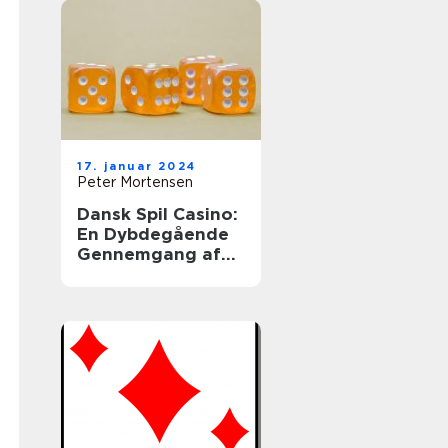
17. januar 2024
Peter Mortensen
Dansk Spil Casino:
En Dybdegående
Gennemgang af
Danmarks
Foretrukne Online
Casinoplatform