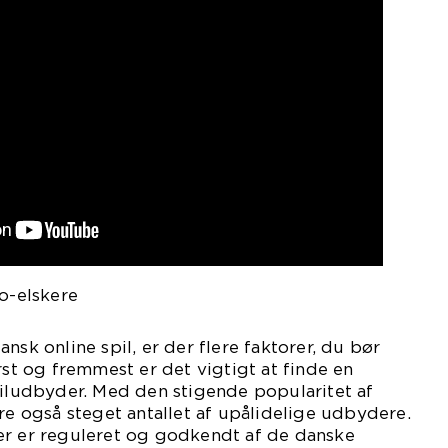
no-elskere
nsk online spil, er der flere faktorer, du bør
 og fremmest er det vigtigt at finde en
piludbyder. Med den stigende popularitet af
rre også steget antallet af upålidelige udbydere.
er er reguleret og godkendt af de danske