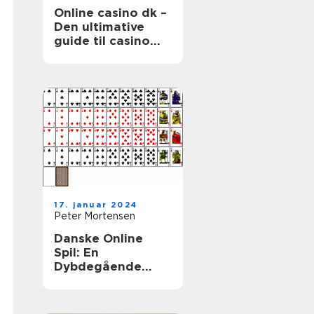
Online casino dk –
Den ultimative
guide til casino
spil
17. januar 2024
Peter Mortensen
Danske Online
Spil: En
Dybdegående
Indføring i
Casinospilverdene
n