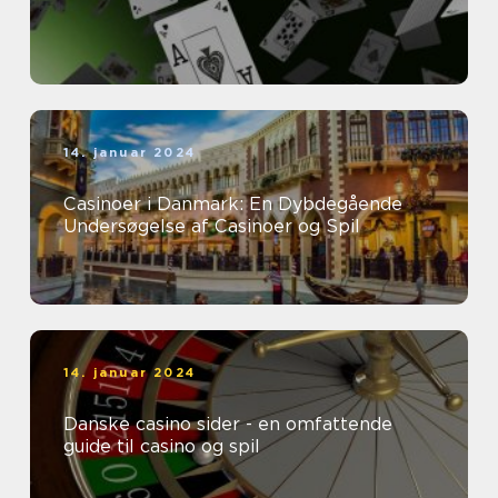
14. januar 2024
Casinoer i Danmark: En Dybdegående
Undersøgelse af Casinoer og Spil
14. januar 2024
Danske casino sider - en omfattende
guide til casino og spil