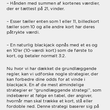
– Hånden med summen af kortenes værdier,
der er tættest på 21, vinder.
– Esser tæller enten som 1 eller 11, billedkort
tæller som 10 og alle andre kort har deres
påtrykte værdi.
– En naturlig blackjack opnås med et es og
en 10’er (10-værdi kort) som de første to
kort, og betaler normalt 3:2.
Nu hvor vi har dækket de grundlæggende
regler, kan vi udforske nogle strategier, der
kan forbedre dine odds for at vinde i
blackjack. En af de mest almindelige
strategier er “grundlæggende strategi”, som
indebærer at følge en tabel, der angiver,
hvornår man skal trække et kort, stå eller
fordoble ned. Denne strategi baserer sig på