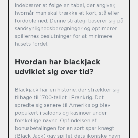
indebærer at følge en tabel, der angiver,
hvornår man skal trække et kort, stå eller
fordoble ned. Denne strategi baserer sig på
sandsynlighedsberegninger og optimerer
spillernes beslutninger for at minimere
husets fordel.
Hvordan har blackjack
udviklet sig over tid?
Blackjack har en historie, der strækker sig
tilbage til 1700-tallet i Frankrig. Det
spredte sig senere til Amerika og blev
populært i saloons og kasinoer under
forskellige navne. Opfindelsen af
bonusbetalingen for en sort spar knægt
(Black Jack) gav spillet dets ikoniske navn