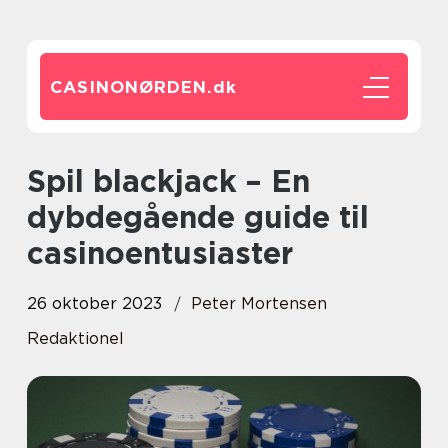
CASINONØRDEN.
dk
Spil blackjack – En
dybdegående guide til
casinoentusiaster
26 oktober 2023
Peter Mortensen
Redaktionel