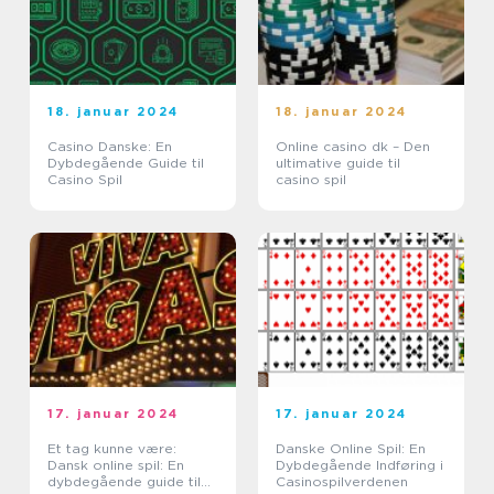
18. januar 2024
18. januar 2024
Casino Danske: En
Online casino dk – Den
Dybdegående Guide til
ultimative guide til
Casino Spil
casino spil
17. januar 2024
17. januar 2024
Et tag kunne være:
Danske Online Spil: En
Dansk online spil: En
Dybdegående Indføring i
dybdegående guide til
Casinospilverdenen