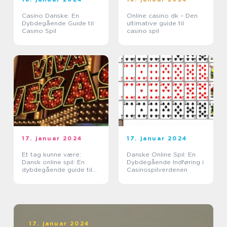
Casino Danske: En
Online casino dk – Den
Dybdegående Guide til
ultimative guide til
Casino Spil
casino spil
17. januar 2024
17. januar 2024
Et tag kunne være:
Danske Online Spil: En
Dansk online spil: En
Dybdegående Indføring i
dybdegående guide til
Casinospilverdenen
casino-entusiaster
17. januar 2024