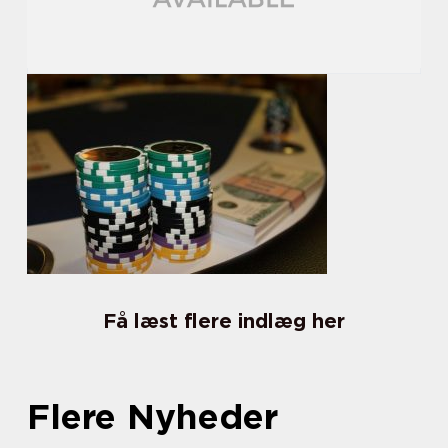
Få læst flere indlæg her
Flere Nyheder