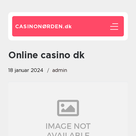
CASINONØRDEN.
dk
online casino dk
18 januar 2024
admin