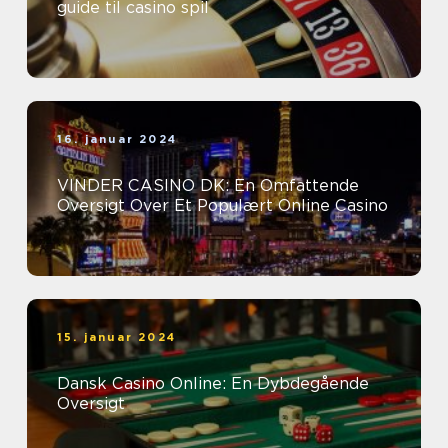
guide til casino spil
16. januar 2024
VINDER CASINO DK: En Omfattende
Oversigt Over Et Populært Online Casino
15. januar 2024
Dansk Casino Online: En Dybdegående
Oversigt