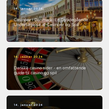
14. januar 2024
Casinoer i Danmark: En Dybdegående
Undersøgelse af Casinoer og Spil
14. januar 2024
Danske casino sider - en omfattende
guide til casino og spil
14. januar 2024