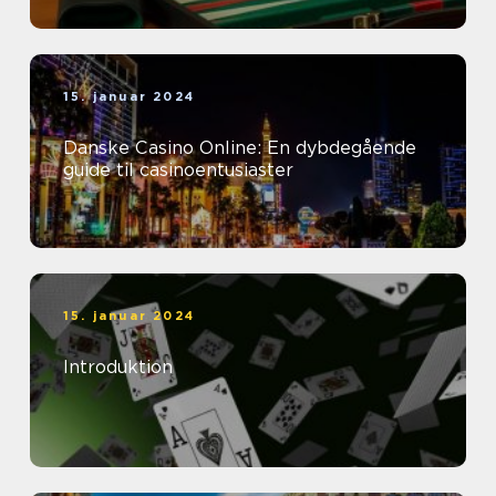
15. januar 2024
Danske Casino Online: En dybdegående
guide til casinoentusiaster
15. januar 2024
Introduktion