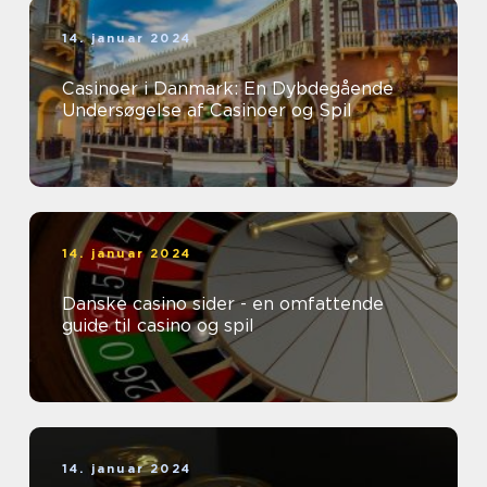
14. januar 2024
Casinoer i Danmark: En Dybdegående
Undersøgelse af Casinoer og Spil
14. januar 2024
Danske casino sider - en omfattende
guide til casino og spil
14. januar 2024