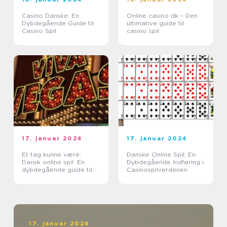
Casino Danske: En
Online casino dk – Den
Dybdegående Guide til
ultimative guide til
Casino Spil
casino spil
17. januar 2024
17. januar 2024
Et tag kunne være:
Danske Online Spil: En
Dansk online spil: En
Dybdegående Indføring i
dybdegående guide til
Casinospilverdenen
casino-entusiaster
17. januar 2024