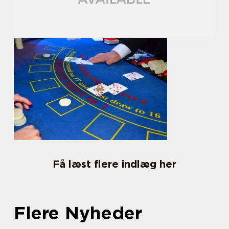
Få læst flere indlæg her
Flere Nyheder