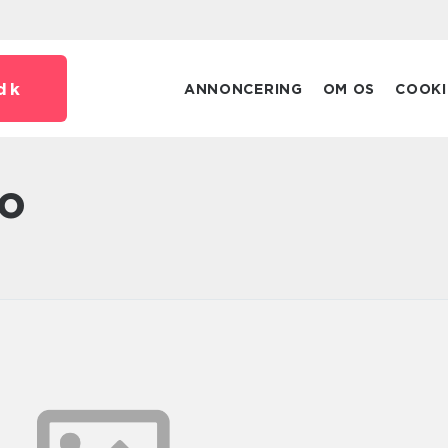
dk
ANNONCERING
OM OS
COOKI
no