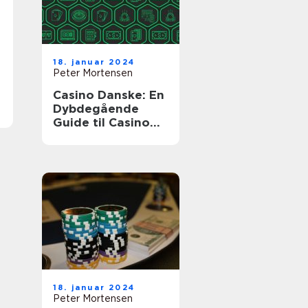
18. januar 2024
Peter Mortensen
Casino Danske: En
Dybdegående
Guide til Casino
Spil
18. januar 2024
Peter Mortensen