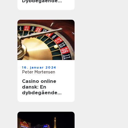
Dybdegående
Guide til Casino
Spillere
16. januar 2024
Peter Mortensen
Casino online
dansk: En
dybdegående
guide til casino
spil