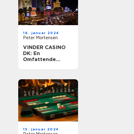
16. januar 2024
Peter Mortensen
VINDER CASINO
DK: En
Omfattende
Oversigt Over Et
Populært Online
Casino
15. januar 2024