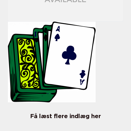
Få læst flere indlæg her