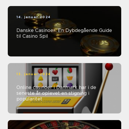
14. januar 2024
Danske Casinoer: En Dybdegående Guide
til Casino Spil
13. januar 2024
Online casinoer i Danmark har i de
seneste år oplevet en stigning i
popularitet