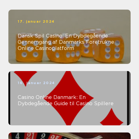
17. januar 2024
Dansk Spil Casino: En Dybdegående
Gennemgang af Danmarks Foretrukne
Online Casinoplatform
16. januar 2024
Casino Online Danmark: En
Dybdegående Guide til Casino Spillere