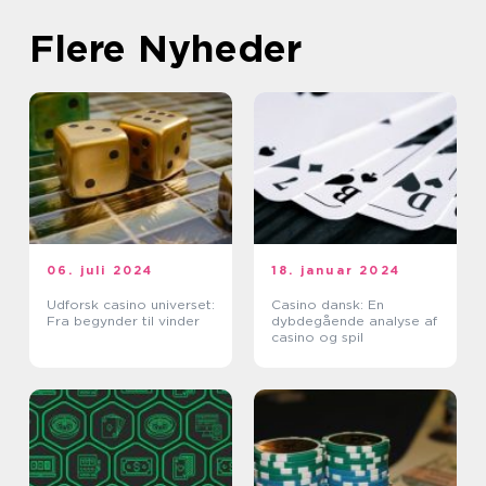
Flere Nyheder
06. juli 2024
18. januar 2024
Udforsk casino universet:
Casino dansk: En
Fra begynder til vinder
dybdegående analyse af
casino og spil