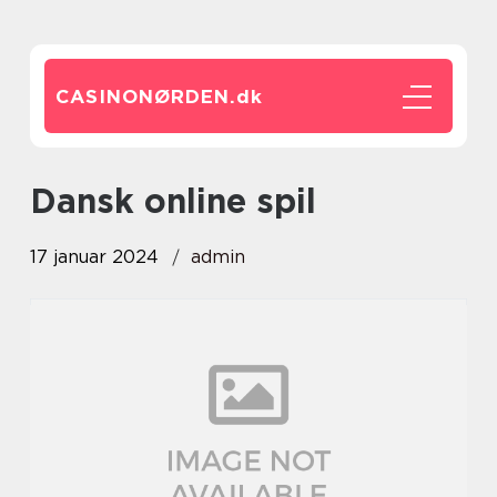
CASINONØRDEN.
dk
dansk online spil
17 januar 2024
admin