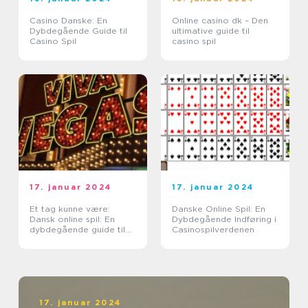
Casino Danske: En
Online casino dk – Den
Dybdegående Guide til
ultimative guide til
Casino Spil
casino spil
17. januar 2024
17. januar 2024
Et tag kunne være:
Danske Online Spil: En
Dansk online spil: En
Dybdegående Indføring i
dybdegående guide til
Casinospilverdenen
casino-entusiaster
17. januar 2024