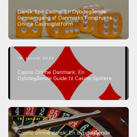
Dansk Spil Casino: En Dybdegående
Gennemgang af Danmarks Foretrukne
Online Casinoplatform
16. januar 2024
Casino Online Danmark: En
Dybdegående Guide til Casino Spillere
16. januar 2024
Casino online dansk: En dybdegående