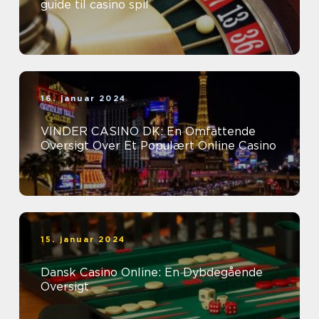
guide til casino spil
16. januar 2024
VINDER CASINO DK: En Omfattende
Oversigt Over Et Populært Online Casino
15. januar 2024
Dansk Casino Online: En Dybdegående
Oversigt