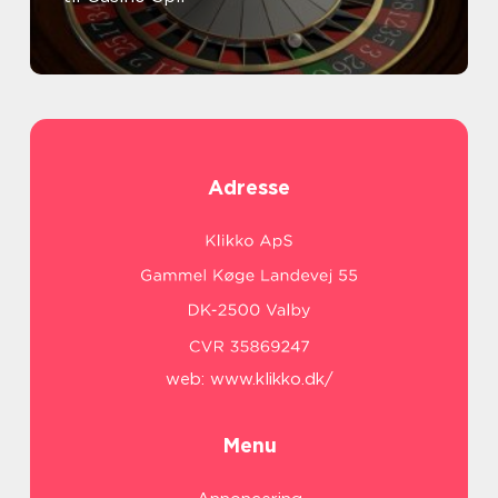
Adresse
web:
www.klikko.dk/
Menu