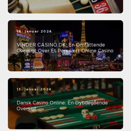
16. januar 2024
VINDER CASINO DK: En Omfattende
Oversigt Over Et Populært Online Casino
15. januar 2024
Dansk Casino Online: En Dybdegående
Oversigt