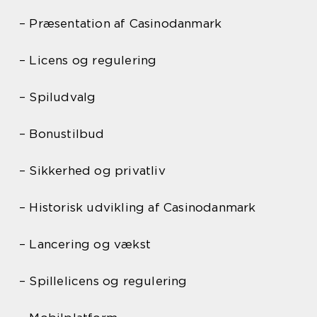
– Præsentation af Casinodanmark
– Licens og regulering
– Spiludvalg
– Bonustilbud
– Sikkerhed og privatliv
– Historisk udvikling af Casinodanmark
– Lancering og vækst
– Spillelicens og regulering