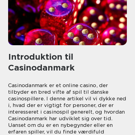
Introduktion til
Casinodanmark
Casinodanmark er et online casino, der
tilbyder en bred vifte af spil til danske
casinospillere. I denne artikel vil vi dykke ned
i, hvad der er vigtigt for personer, der er
interesseret i casinospil generelt, og hvordan
Casinodanmark har udviklet sig over tid.
Uanset om du er en nybegynder eller en
erfaren spiller, vil du finde værdifuld