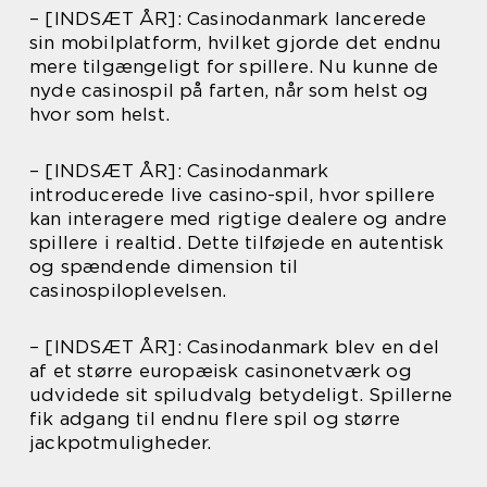
– [INDSÆT ÅR]: Casinodanmark lancerede
sin mobilplatform, hvilket gjorde det endnu
mere tilgængeligt for spillere. Nu kunne de
nyde casinospil på farten, når som helst og
hvor som helst.
– [INDSÆT ÅR]: Casinodanmark
introducerede live casino-spil, hvor spillere
kan interagere med rigtige dealere og andre
spillere i realtid. Dette tilføjede en autentisk
og spændende dimension til
casinospiloplevelsen.
– [INDSÆT ÅR]: Casinodanmark blev en del
af et større europæisk casinonetværk og
udvidede sit spiludvalg betydeligt. Spillerne
fik adgang til endnu flere spil og større
jackpotmuligheder.