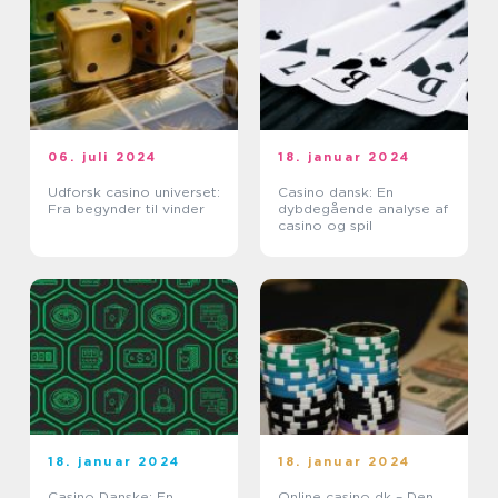
06. juli 2024
18. januar 2024
Udforsk casino universet:
Casino dansk: En
Fra begynder til vinder
dybdegående analyse af
casino og spil
18. januar 2024
18. januar 2024
Casino Danske: En
Online casino dk – Den