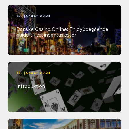
15. januar 2024
Danske Casino Online: En dybdegående
guide til casinoentusiaster
15. januar 2024
Introduktion