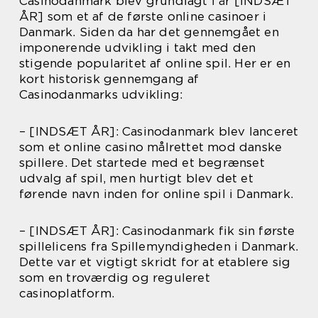
Casinodanmark blev grundlagt i år [INDSÆT
ÅR] som et af de første online casinoer i
Danmark. Siden da har det gennemgået en
imponerende udvikling i takt med den
stigende popularitet af online spil. Her er en
kort historisk gennemgang af
Casinodanmarks udvikling:
– [INDSÆT ÅR]: Casinodanmark blev lanceret
som et online casino målrettet mod danske
spillere. Det startede med et begrænset
udvalg af spil, men hurtigt blev det et
førende navn inden for online spil i Danmark.
– [INDSÆT ÅR]: Casinodanmark fik sin første
spillelicens fra Spillemyndigheden i Danmark.
Dette var et vigtigt skridt for at etablere sig
som en troværdig og reguleret
casinoplatform.