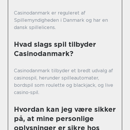
Casinodanmark er reguleret af
Spillemyndigheden i Danmark og har en
dansk spillelicens.
Hvad slags spil tilbyder
Casinodanmark?
Casinodanmark tilbyder et bredt udvalg af
casinospil, herunder spilleautomater,
bordspil som roulette og blackjack, og live
casino-spil.
Hvordan kan jeg være sikker
på, at mine personlige
oplysninger er sikre hos