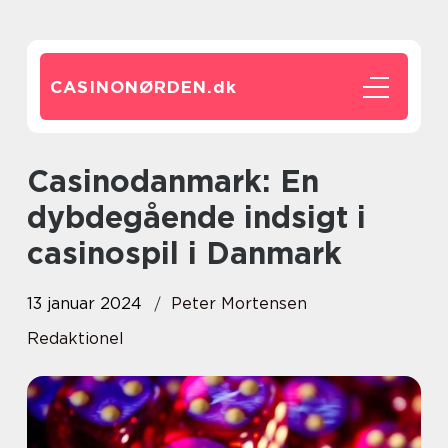
CASINONØRDEN.
dk
Casinodanmark: En
dybdegående indsigt i
casinospil i Danmark
13 januar 2024
Peter Mortensen
Redaktionel