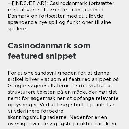
– [INDSÆT ÅR]: Casinodanmark fortsætter
med at være et førende online casino i
Danmark og fortsætter med at tilbyde
spændende nye spil og funktioner til sine
spillere.
Casinodanmark som
featured snippet
For at øge sandsynligheden for, at denne
artikel bliver vist som et featured snippet på
Google-søgeresultaterne, er det vigtigt at
strukturere teksten på en måde, der gør det
nemt for søgemaskinen at opfange relevante
oplysninger. Ved at bruge bullet points kan
vi yderligere forbedre
skanningsmulighederne. Nedenfor er en
oversigt over de vigtigste punkter i artiklen: