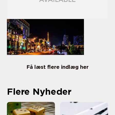
Få læst flere indlæg her
Flere Nyheder