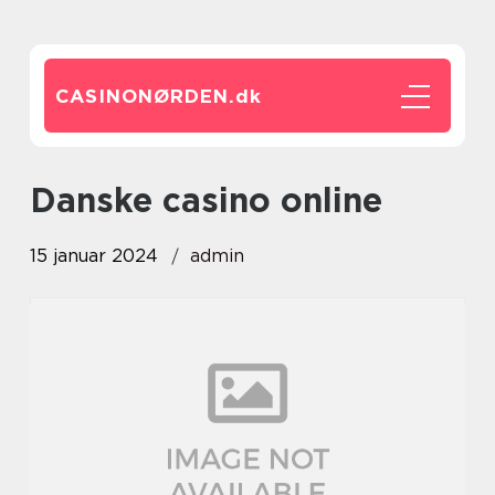
CASINONØRDEN.
dk
danske casino online
15 januar 2024
admin