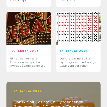
Casino Spil
casino spil
17. januar 2024
17. januar 2024
Et tag kunne være:
Danske Online Spil: En
Dansk online spil: En
Dybdegående Indføring i
dybdegående guide til
Casinospilverdenen
casino-entusiaster
17. januar 2024
Dansk Spil Casino: En Dybdegående
Gennemgang af Danmarks Foretrukne