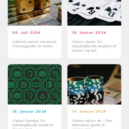
06. juli 2024
18. januar 2024
Udforsk casino universet:
Casino dansk: En
Fra begynder til vinder
dybdegående analyse af
casino og spil
18. januar 2024
18. januar 2024
Casino Danske: En
Online casino dk – Den
Dybdegående Guide til
ultimative guide til