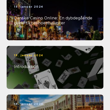
15. januar 2024
Danske Casino Online: En dybdegående
guide til casinoentusiaster
15. januar 2024
Introduktion
14. januar 2024