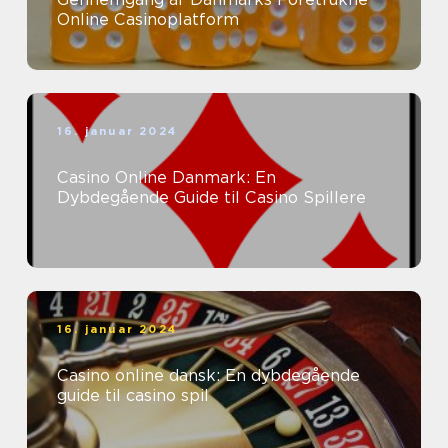
Online Casinoplatform
16. januar 2024
Casino Online Danmark: En
Dybdegående Guide til Casino Spillere
16. januar 2024
Casino online dansk: En dybdegående
guide til casino spil