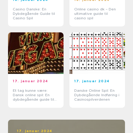
Casino Danske: En
Online casino dk – Den
Dybdegående Guide til
ultimative guide til
Casino Spil
casino spil
17. januar 2024
17. januar 2024
Et tag kunne være:
Danske Online Spil: En
Dansk online spil: En
Dybdegående Indføring i
dybdegående guide til
Casinospilverdenen
casino-entusiaster
17. januar 2024