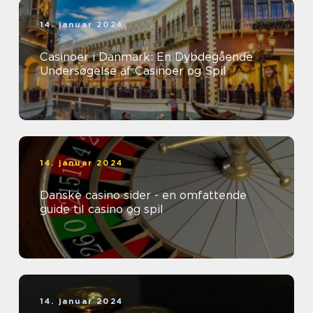
14. januar 2024
Casinoer i Danmark: En Dybdegående
Undersøgelse af Casinoer og Spil
14. januar 2024
Danske casino sider - en omfattende
guide til casino og spil
14. januar 2024