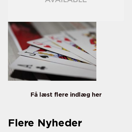
Få læst flere indlæg her
Flere Nyheder