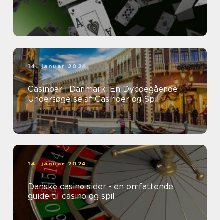
14. januar 2024
Casinoer i Danmark: En Dybdegående
Undersøgelse af Casinoer og Spil
14. januar 2024
Danske casino sider - en omfattende
guide til casino og spil