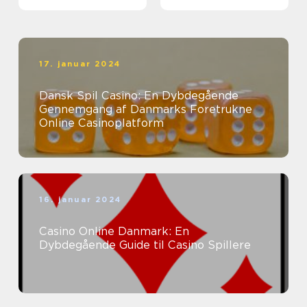
casino-entusiaster
17. januar 2024
Dansk Spil Casino: En Dybdegående
Gennemgang af Danmarks Foretrukne
Online Casinoplatform
16. januar 2024
Casino Online Danmark: En
Dybdegående Guide til Casino Spillere