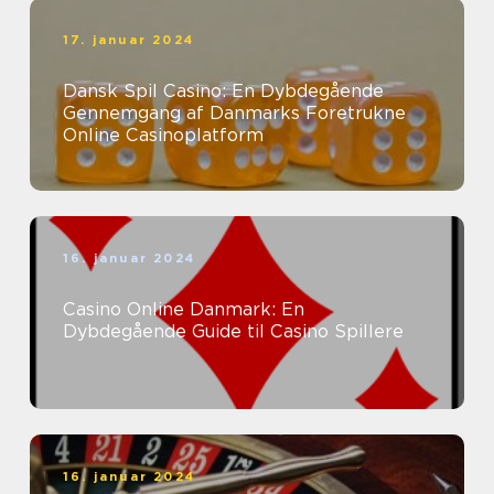
17. januar 2024
Dansk Spil Casino: En Dybdegående
Gennemgang af Danmarks Foretrukne
Online Casinoplatform
16. januar 2024
Casino Online Danmark: En
Dybdegående Guide til Casino Spillere
16. januar 2024