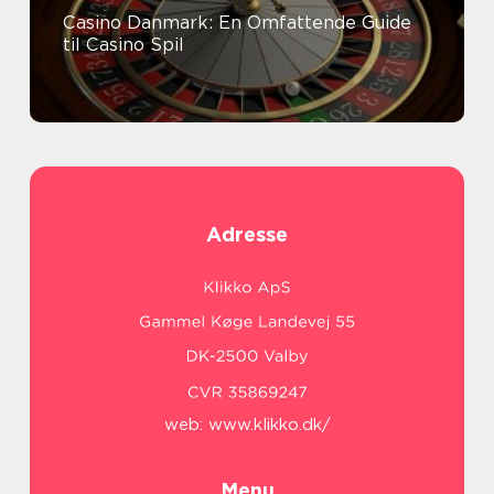
Casino Danmark: En Omfattende Guide
til Casino Spil
Adresse
web:
www.klikko.dk/
Menu