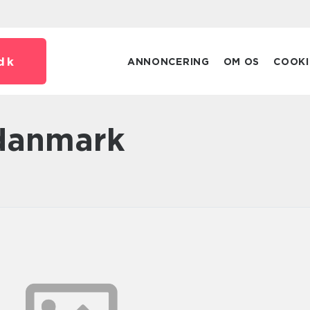
dk
ANNONCERING
OM OS
COOKI
 danmark