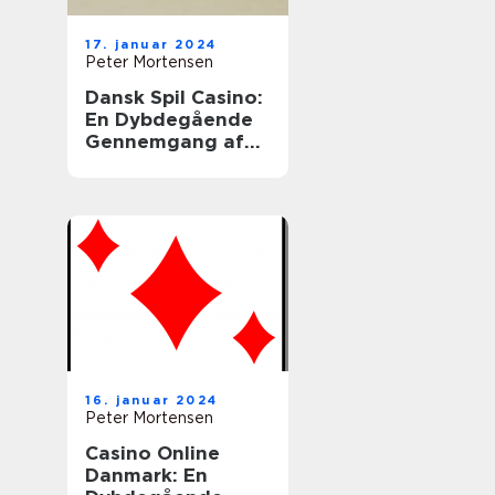
17. januar 2024
Peter Mortensen
Dansk Spil Casino:
En Dybdegående
Gennemgang af
Danmarks
Foretrukne Online
Casinoplatform
16. januar 2024
Peter Mortensen
Casino Online
Danmark: En