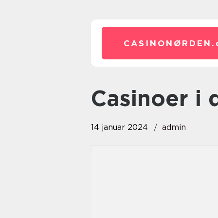
CASINONØRDEN.
casinoer i
14 januar 2024
admin