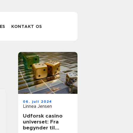
ES
KONTAKT OS
06. juli 2024
Linnea Jensen
Udforsk casino
universet: Fra
begynder til