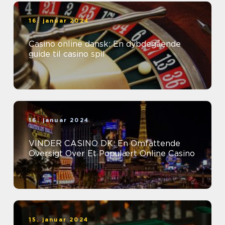
16. januar 2024
Casino online dansk: En dybdegående
guide til casino spil
16. januar 2024
VINDER CASINO DK: En Omfattende
Oversigt Over Et Populært Online Casino
15. januar 2024