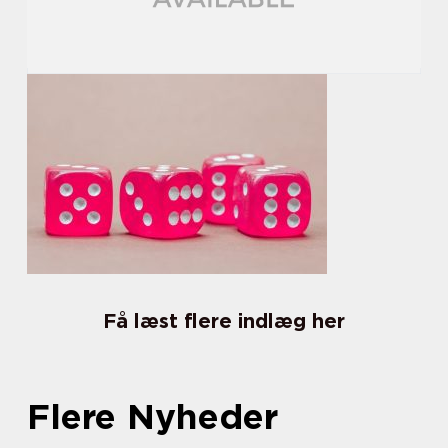
Få læst flere indlæg her
Flere Nyheder