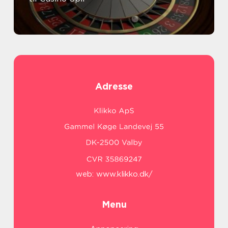
Adresse
web:
www.klikko.dk/
Menu