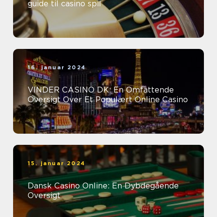
guide til casino spil
16. januar 2024
VINDER CASINO DK: En Omfattende
Oversigt Over Et Populært Online Casino
15. januar 2024
Dansk Casino Online: En Dybdegående
Oversigt