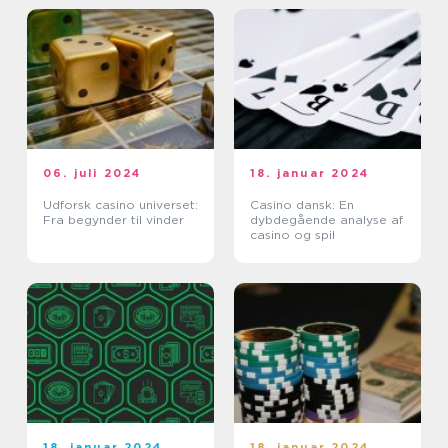
06. juli 2024
18. januar 2024
Udforsk casino universet:
Casino dansk: En
Fra begynder til vinder
dybdegående analyse af
casino og spil
18. januar 2024
18. januar 2024