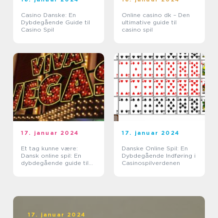
Casino Danske: En
Online casino dk – Den
Dybdegående Guide til
ultimative guide til
Casino Spil
casino spil
17. januar 2024
17. januar 2024
Et tag kunne være:
Danske Online Spil: En
Dansk online spil: En
Dybdegående Indføring i
dybdegående guide til
Casinospilverdenen
casino-entusiaster
17. januar 2024