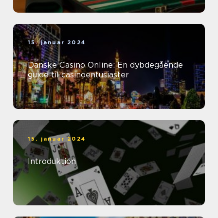
15. januar 2024
Danske Casino Online: En dybdegående
guide til casinoentusiaster
15. januar 2024
Introduktion