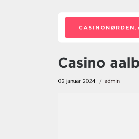
CASINONØRDEN.
casino aal
02 januar 2024
admin