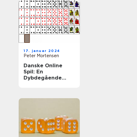
17. januar 2024
Peter Mortensen
Danske Online
Spil: En
Dybdegående
Indføring i
Casinospilverdene
n