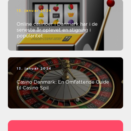
13. januar 2024
Online casinoer i Danmark har i de
seneste år oplevet en stigning i
popularitet
13. januar 2024
Casino Danmark: En Omfattende Guide
til Casino Spil