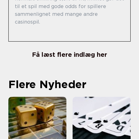
til et spil med gode odds for spillere
sammenlignet med mange andre
casinospil.
Få læst flere indlæg her
Flere Nyheder