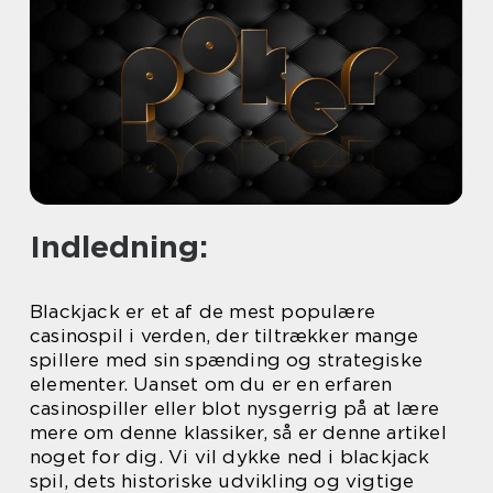
Indledning:
Blackjack er et af de mest populære
casinospil i verden, der tiltrækker mange
spillere med sin spænding og strategiske
elementer. Uanset om du er en erfaren
casinospiller eller blot nysgerrig på at lære
mere om denne klassiker, så er denne artikel
noget for dig. Vi vil dykke ned i blackjack
spil, dets historiske udvikling og vigtige