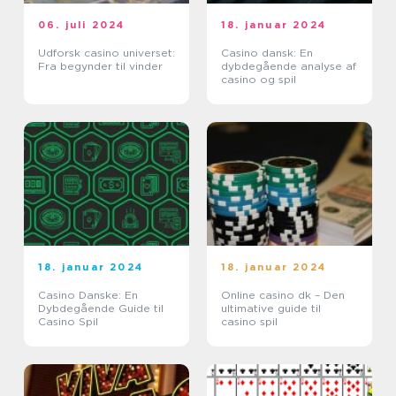
06. juli 2024
18. januar 2024
Udforsk casino universet:
Casino dansk: En
Fra begynder til vinder
dybdegående analyse af
casino og spil
18. januar 2024
18. januar 2024
Casino Danske: En
Online casino dk – Den
Dybdegående Guide til
ultimative guide til
Casino Spil
casino spil