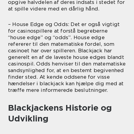
opgive halvdelen af deres indsats i stedet for
at spille videre med en dårlig hånd.
– House Edge og Odds: Det er også vigtigt
for casinospillere at forstå begreberne
“house edge” og “odds”. House edge
refererer til den matematiske fordel, som
casinoet har over spilleren. Blackjack har
generelt en af de laveste house edges blandt
casinospil. Odds henviser til den matematiske
sandsynlighed for, at en bestemt begivenhed
finder sted. At kende oddsene for visse
hændelser i blackjack kan hjælpe dig med at
træffe mere informerede beslutninger.
Blackjackens Historie og
Udvikling