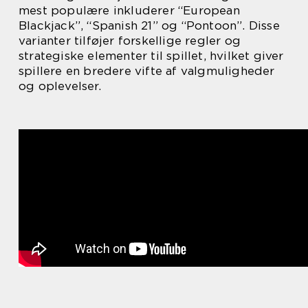
mest populære inkluderer “European
Blackjack”, “Spanish 21” og “Pontoon”. Disse
varianter tilføjer forskellige regler og
strategiske elementer til spillet, hvilket giver
spillere en bredere vifte af valgmuligheder
og oplevelser.