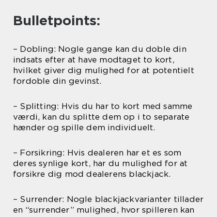
Bulletpoints:
– Dobling: Nogle gange kan du doble din
indsats efter at have modtaget to kort,
hvilket giver dig mulighed for at potentielt
fordoble din gevinst.
– Splitting: Hvis du har to kort med samme
værdi, kan du splitte dem op i to separate
hænder og spille dem individuelt.
– Forsikring: Hvis dealeren har et es som
deres synlige kort, har du mulighed for at
forsikre dig mod dealerens blackjack.
– Surrender: Nogle blackjackvarianter tillader
en “surrender” mulighed, hvor spilleren kan