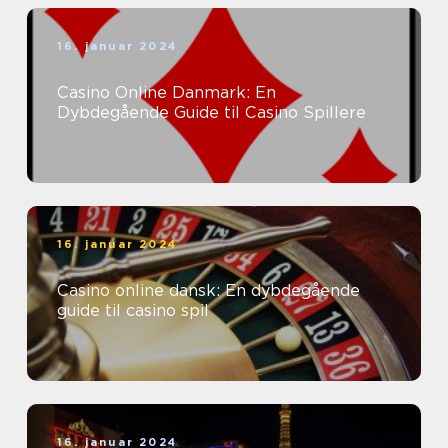
16. januar 2024
Casino Online Danmark: En
Dybdegående Guide til Casino Spillere
16. januar 2024
Casino online dansk: En dybdegående
guide til casino spil
16. januar 2024