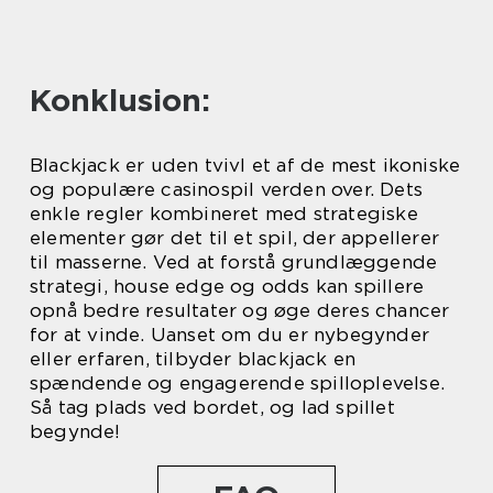
Konklusion:
Blackjack er uden tvivl et af de mest ikoniske
og populære casinospil verden over. Dets
enkle regler kombineret med strategiske
elementer gør det til et spil, der appellerer
til masserne. Ved at forstå grundlæggende
strategi, house edge og odds kan spillere
opnå bedre resultater og øge deres chancer
for at vinde. Uanset om du er nybegynder
eller erfaren, tilbyder blackjack en
spændende og engagerende spilloplevelse.
Så tag plads ved bordet, og lad spillet
begynde!