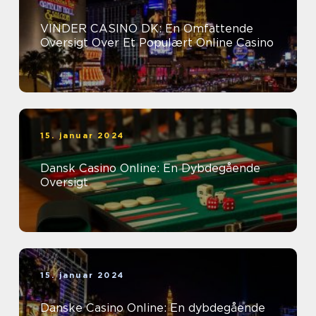
VINDER CASINO DK: En Omfattende
Oversigt Over Et Populært Online Casino
15. januar 2024
Dansk Casino Online: En Dybdegående
Oversigt
15. januar 2024
Danske Casino Online: En dybdegående