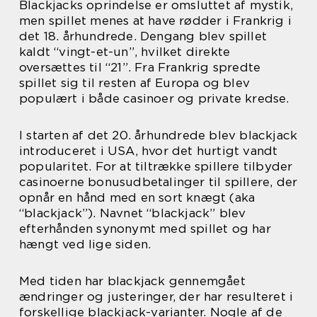
Blackjacks oprindelse er omsluttet af mystik,
men spillet menes at have rødder i Frankrig i
det 18. århundrede. Dengang blev spillet
kaldt “vingt-et-un”, hvilket direkte
oversættes til “21”. Fra Frankrig spredte
spillet sig til resten af Europa og blev
populært i både casinoer og private kredse.
I starten af det 20. århundrede blev blackjack
introduceret i USA, hvor det hurtigt vandt
popularitet. For at tiltrække spillere tilbyder
casinoerne bonusudbetalinger til spillere, der
opnår en hånd med en sort knægt (aka
“blackjack”). Navnet “blackjack” blev
efterhånden synonymt med spillet og har
hængt ved lige siden.
Med tiden har blackjack gennemgået
ændringer og justeringer, der har resulteret i
forskellige blackjack-varianter. Nogle af de