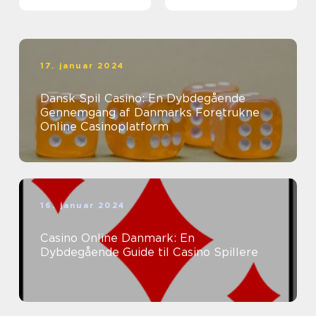
casino-entusiaster
17. januar 2024
Dansk Spil Casino: En Dybdegående
Gennemgang af Danmarks Foretrukne
Online Casinoplatform
16. januar 2024
Casino Online Danmark: En
Dybdegående Guide til Casino Spillere