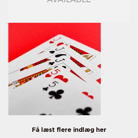
Få læst flere indlæg her