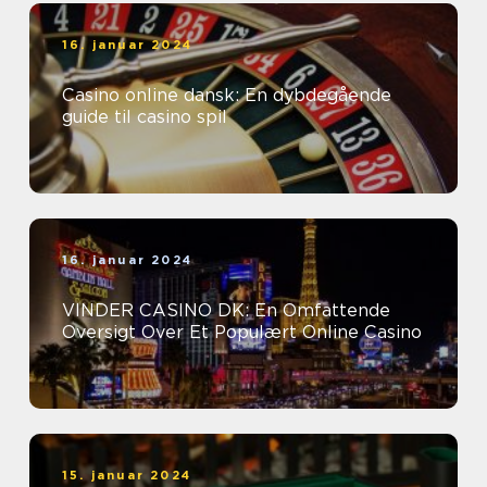
16. januar 2024
Casino online dansk: En dybdegående
guide til casino spil
16. januar 2024
VINDER CASINO DK: En Omfattende
Oversigt Over Et Populært Online Casino
15. januar 2024