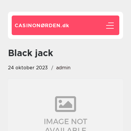
CASINONØRDEN.
dk
black jack
24 oktober 2023
admin