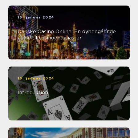
15. januar 2024
Danske Casino Online: En dybdegående
guide til casinoentusiaster
15. januar 2024
Introduktion