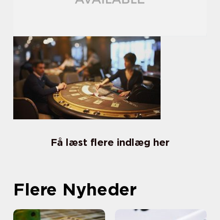
Få læst flere indlæg her
Flere Nyheder