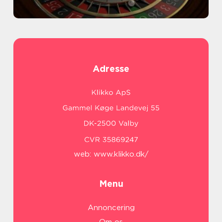
Adresse
web:
www.klikko.dk/
Menu
Annoncering