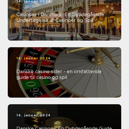
14. januar 2024
Casinoer i Danmark: En Dybdegående
Undersøgelse af Casinoer og Spil
14. januar 2024
Danske casino sider - en omfattende
guide til casino og spil
14. januar 2024
Danske Casinoer: En Dybdegående Guide