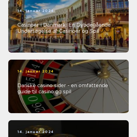
14. januar 2024
Casinoer i Danmark: En Dybdegående
Undersøgelse af Casinoer og Spil
14. januar 2024
Danske casino sider - en omfattende
guide til casino og spil
14. januar 2024