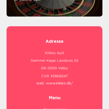
Adresse
web:
www.klikko.dk/
Menu