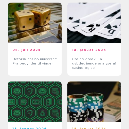
06. juli 2024
18. januar 2024
Udforsk casino universet:
Casino dansk: En
Fra begynder til vinder
dybdegående analyse af
casino og spil
18. januar 2024
18. januar 2024