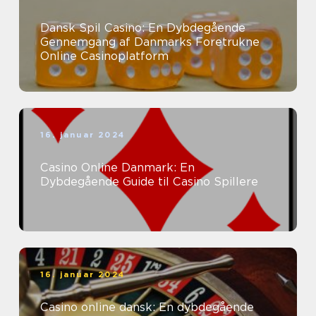
Dansk Spil Casino: En Dybdegående
Gennemgang af Danmarks Foretrukne
Online Casinoplatform
16. januar 2024
Casino Online Danmark: En
Dybdegående Guide til Casino Spillere
16. januar 2024
Casino online dansk: En dybdegående