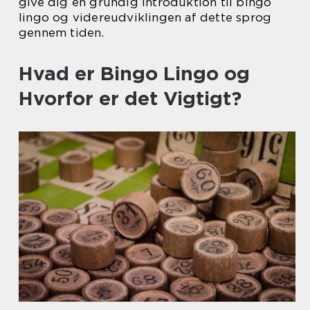
give dig en grundig introduktion til bingo
lingo og videreudviklingen af dette sprog
gennem tiden.
Hvad er Bingo Lingo og
Hvorfor er det Vigtigt?