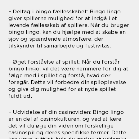
– Deltag i bingo fællesskabet: Bingo lingo
giver spillerne mulighed for at indgå i et
levende fællesskab af spillere. Når du bruger
bingo lingo, kan du hjælpe med at skabe en
sjov og spændende atmosfære, der
tilskynder til samarbejde og festivitas.
– Øget forståelse af spillet: Når du forstår
bingo lingo, vil det være nemmere for dig at
følge med i spillet og forstå, hvad der
foregår. Dette vil forbedre din spiloplevelse
og give dig mulighed for at nyde spillet
fuldt ud.
– Udvidelse af din casinoviden: Bingo lingo
er en del af casinokulturen, og ved at lære
det vil du øge din viden om forskellige
casinospil og deres specifikke termer. Dette