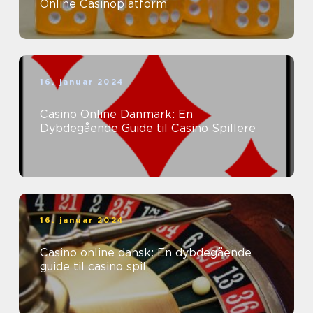
Online Casinoplatform
16. januar 2024
Casino Online Danmark: En
Dybdegående Guide til Casino Spillere
16. januar 2024
Casino online dansk: En dybdegående
guide til casino spil