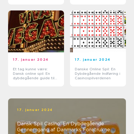
17. januar 2024
17. januar 2024
Et tag kunne være:
Danske Online Spil: En
Dansk online spil: En
Dybdegående Indføring i
dybdegående guide til
Casinospilverdenen
casino-entusiaster
17. januar 2024
Dansk Spil Casino: En Dybdegående
Gennemgang af Danmarks Foretrukne