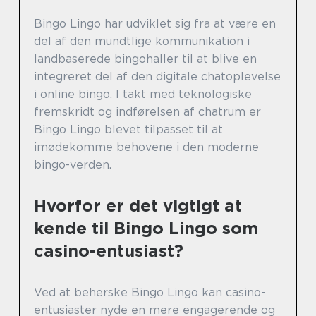
Bingo Lingo har udviklet sig fra at være en
del af den mundtlige kommunikation i
landbaserede bingohaller til at blive en
integreret del af den digitale chatoplevelse
i online bingo. I takt med teknologiske
fremskridt og indførelsen af chatrum er
Bingo Lingo blevet tilpasset til at
imødekomme behovene i den moderne
bingo-verden.
Hvorfor er det vigtigt at
kende til Bingo Lingo som
casino-entusiast?
Ved at beherske Bingo Lingo kan casino-
entusiaster nyde en mere engagerende og