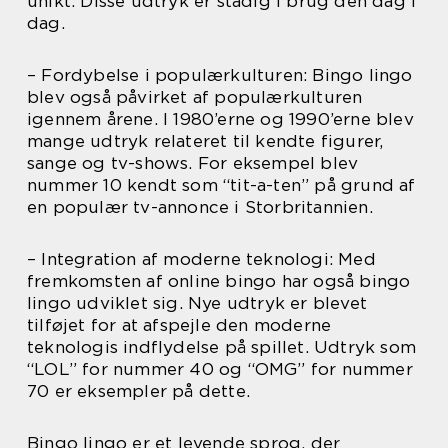
unikt. Disse udtryk er stadig i brug den dag i
dag.
– Fordybelse i populærkulturen: Bingo lingo
blev også påvirket af populærkulturen
igennem årene. I 1980’erne og 1990’erne blev
mange udtryk relateret til kendte figurer,
sange og tv-shows. For eksempel blev
nummer 10 kendt som “tit-a-ten” på grund af
en populær tv-annonce i Storbritannien.
– Integration af moderne teknologi: Med
fremkomsten af online bingo har også bingo
lingo udviklet sig. Nye udtryk er blevet
tilføjet for at afspejle den moderne
teknologis indflydelse på spillet. Udtryk som
“LOL” for nummer 40 og “OMG” for nummer
70 er eksempler på dette.
Bingo lingo er et levende sprog, der