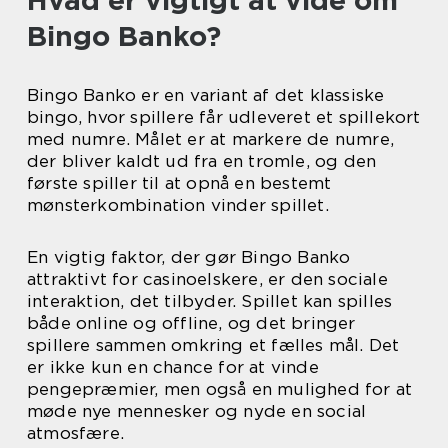
Bingo Banko?
Bingo Banko er en variant af det klassiske
bingo, hvor spillere får udleveret et spillekort
med numre. Målet er at markere de numre,
der bliver kaldt ud fra en tromle, og den
første spiller til at opnå en bestemt
mønsterkombination vinder spillet.
En vigtig faktor, der gør Bingo Banko
attraktivt for casinoelskere, er den sociale
interaktion, det tilbyder. Spillet kan spilles
både online og offline, og det bringer
spillere sammen omkring et fælles mål. Det
er ikke kun en chance for at vinde
pengepræmier, men også en mulighed for at
møde nye mennesker og nyde en social
atmosfære.