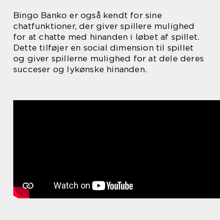
Bingo Banko er også kendt for sine
chatfunktioner, der giver spillere mulighed
for at chatte med hinanden i løbet af spillet.
Dette tilføjer en social dimension til spillet
og giver spillerne mulighed for at dele deres
succeser og lykønske hinanden.