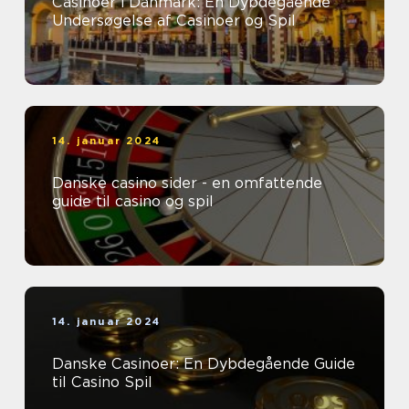
Casinoer i Danmark: En Dybdegående
Undersøgelse af Casinoer og Spil
14. januar 2024
Danske casino sider - en omfattende
guide til casino og spil
14. januar 2024
Danske Casinoer: En Dybdegående Guide
til Casino Spil