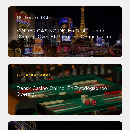
16. januar 2024
VINDER CASINO DK: En Omfattende
Oversigt Over Et Populært Online Casino
15. januar 2024
Dansk Casino Online: En Dybdegående
Oversigt