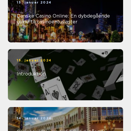
15. januar 2024
Danske Casino Online: En dybdegående
guide til casinoentusiaster
15. januar 2024
Introduktion
14. januar 2024