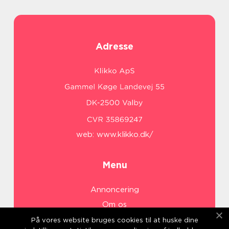
Adresse
web:
www.klikko.dk/
Menu
Annoncering
Om os
Cookies
På vores website bruges cookies til at huske dine