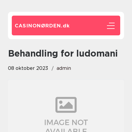
CASINONØRDEN.
dk
behandling for ludomani
08 oktober 2023
admin