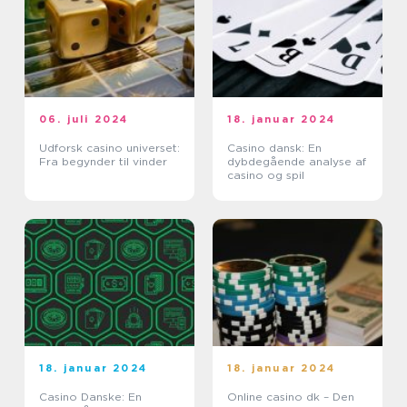
06. juli 2024
18. januar 2024
Udforsk casino universet:
Casino dansk: En
Fra begynder til vinder
dybdegående analyse af
casino og spil
18. januar 2024
18. januar 2024
Casino Danske: En
Online casino dk – Den