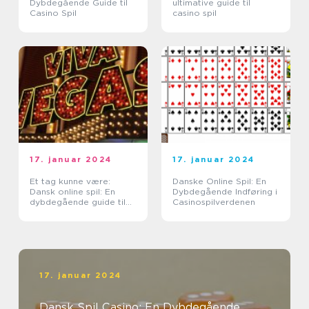
Dybdegående Guide til
ultimative guide til
Casino Spil
casino spil
17. januar 2024
17. januar 2024
Et tag kunne være:
Danske Online Spil: En
Dansk online spil: En
Dybdegående Indføring i
dybdegående guide til
Casinospilverdenen
casino-entusiaster
17. januar 2024
Dansk Spil Casino: En Dybdegående