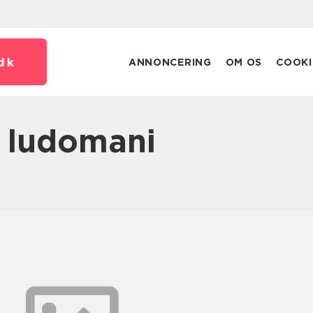
dk
ANNONCERING
OM OS
COOKI
g ludomani