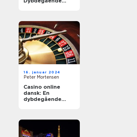
Dybdegående
Guide til Casino
Spillere
16. januar 2024
Peter Mortensen
Casino online
dansk: En
dybdegående
guide til casino
spil