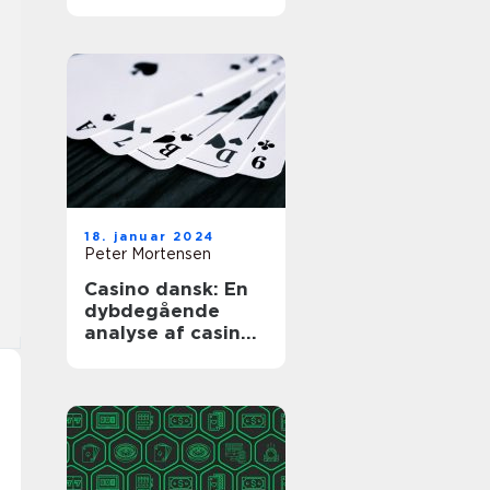
vinder
18. januar 2024
Peter Mortensen
Casino dansk: En
dybdegående
analyse af casino
og spil