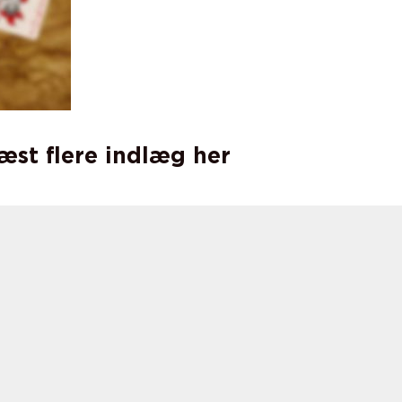
læst flere indlæg her