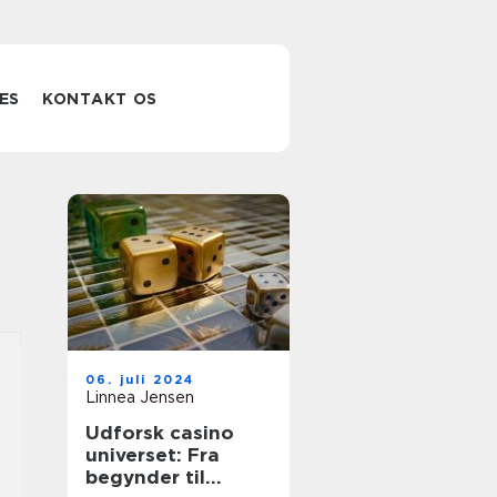
ES
KONTAKT OS
06. juli 2024
Linnea Jensen
Udforsk casino
universet: Fra
begynder til