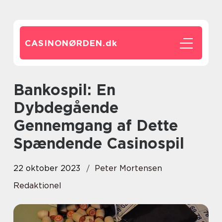
CASINONØRDEN.
dk
Bankospil: En
Dybdegående
Gennemgang af Dette
Spændende Casinospil
22 oktober 2023
Peter Mortensen
Redaktionel