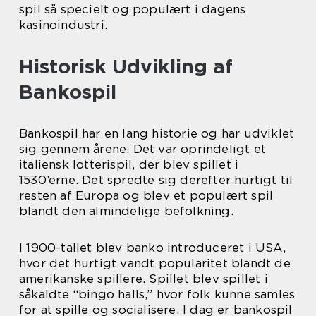
spil så specielt og populært i dagens
kasinoindustri.
Historisk Udvikling af
Bankospil
Bankospil har en lang historie og har udviklet
sig gennem årene. Det var oprindeligt et
italiensk lotterispil, der blev spillet i
1530’erne. Det spredte sig derefter hurtigt til
resten af Europa og blev et populært spil
blandt den almindelige befolkning.
I 1900-tallet blev banko introduceret i USA,
hvor det hurtigt vandt popularitet blandt de
amerikanske spillere. Spillet blev spillet i
såkaldte “bingo halls,” hvor folk kunne samles
for at spille og socialisere. I dag er bankospil