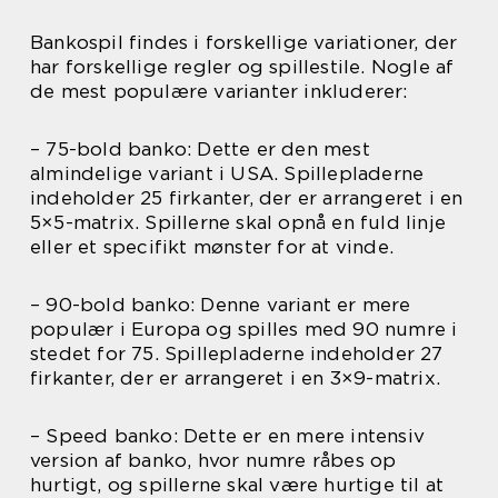
Bankospil findes i forskellige variationer, der
har forskellige regler og spillestile. Nogle af
de mest populære varianter inkluderer:
– 75-bold banko: Dette er den mest
almindelige variant i USA. Spillepladerne
indeholder 25 firkanter, der er arrangeret i en
5×5-matrix. Spillerne skal opnå en fuld linje
eller et specifikt mønster for at vinde.
– 90-bold banko: Denne variant er mere
populær i Europa og spilles med 90 numre i
stedet for 75. Spillepladerne indeholder 27
firkanter, der er arrangeret i en 3×9-matrix.
– Speed banko: Dette er en mere intensiv
version af banko, hvor numre råbes op
hurtigt, og spillerne skal være hurtige til at