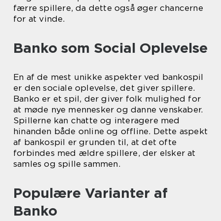
færre spillere, da dette også øger chancerne
for at vinde.
Banko som Social Oplevelse
En af de mest unikke aspekter ved bankospil
er den sociale oplevelse, det giver spillere.
Banko er et spil, der giver folk mulighed for
at møde nye mennesker og danne venskaber.
Spillerne kan chatte og interagere med
hinanden både online og offline. Dette aspekt
af bankospil er grunden til, at det ofte
forbindes med ældre spillere, der elsker at
samles og spille sammen.
Populære Varianter af
Banko