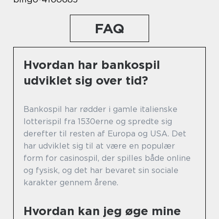
FAQ
Hvordan har bankospil
udviklet sig over tid?
Bankospil har rødder i gamle italienske
lotterispil fra 1530erne og spredte sig
derefter til resten af Europa og USA. Det
har udviklet sig til at være en populær
form for casinospil, der spilles både online
og fysisk, og det har bevaret sin sociale
karakter gennem årene.
Hvordan kan jeg øge mine