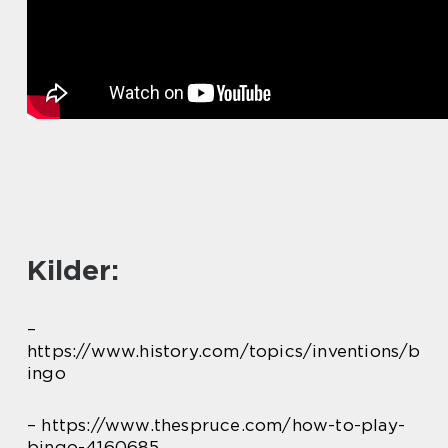
Kilder:
–
https://www.history.com/topics/inventions/b
ingo
– https://www.thespruce.com/how-to-play-
bingo-4160685