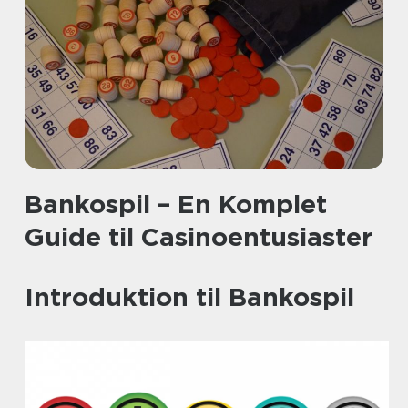
Bankospil – En Komplet
Guide til Casinoentusiaster
Introduktion til Bankospil