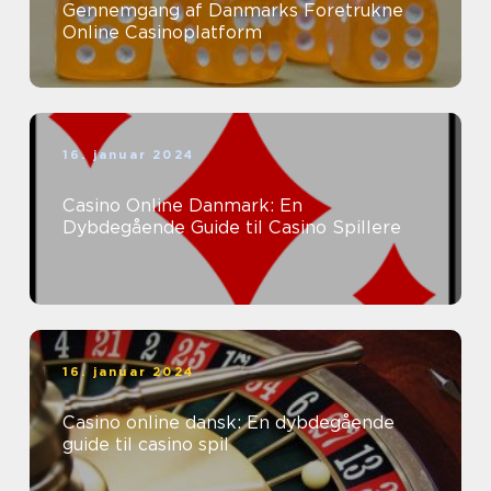
Gennemgang af Danmarks Foretrukne
Online Casinoplatform
16. januar 2024
Casino Online Danmark: En
Dybdegående Guide til Casino Spillere
16. januar 2024
Casino online dansk: En dybdegående
guide til casino spil