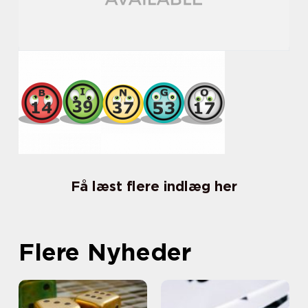
Få læst flere indlæg her
Flere Nyheder