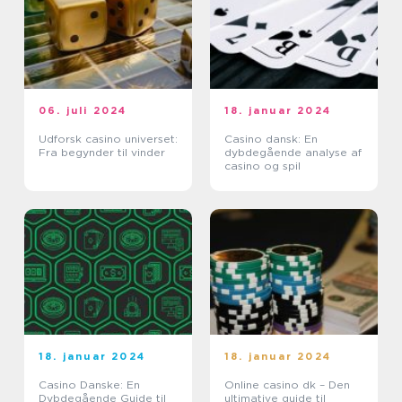
06. juli 2024
18. januar 2024
Udforsk casino universet:
Casino dansk: En
Fra begynder til vinder
dybdegående analyse af
casino og spil
18. januar 2024
18. januar 2024
Casino Danske: En
Online casino dk – Den
Dybdegående Guide til
ultimative guide til