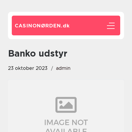
CASINONØRDEN.
dk
banko udstyr
23 oktober 2023
admin