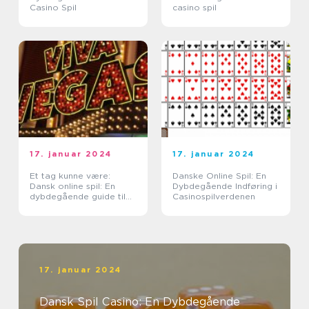
Casino Spil
casino spil
17. januar 2024
17. januar 2024
Et tag kunne være:
Danske Online Spil: En
Dansk online spil: En
Dybdegående Indføring i
dybdegående guide til
Casinospilverdenen
casino-entusiaster
17. januar 2024
Dansk Spil Casino: En Dybdegående