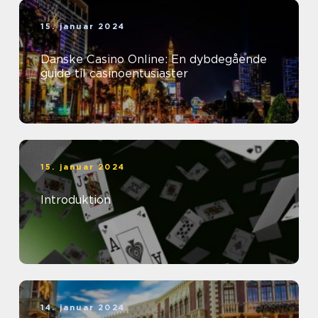
15. januar 2024
Danske Casino Online: En dybdegående
guide til casinoentusiaster
15. januar 2024
Introduktion
14. januar 2024