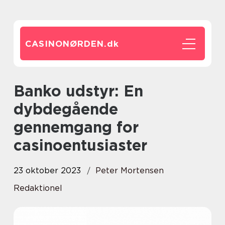
CASINONØRDEN.
dk
Banko udstyr: En
dybdegående
gennemgang for
casinoentusiaster
23 oktober 2023
Peter Mortensen
Redaktionel