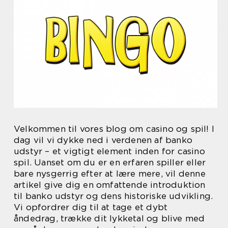
Velkommen til vores blog om casino og spil! I
dag vil vi dykke ned i verdenen af banko
udstyr – et vigtigt element inden for casino
spil. Uanset om du er en erfaren spiller eller
bare nysgerrig efter at lære mere, vil denne
artikel give dig en omfattende introduktion
til banko udstyr og dens historiske udvikling.
Vi opfordrer dig til at tage et dybt
åndedrag, trække dit lykketal og blive med