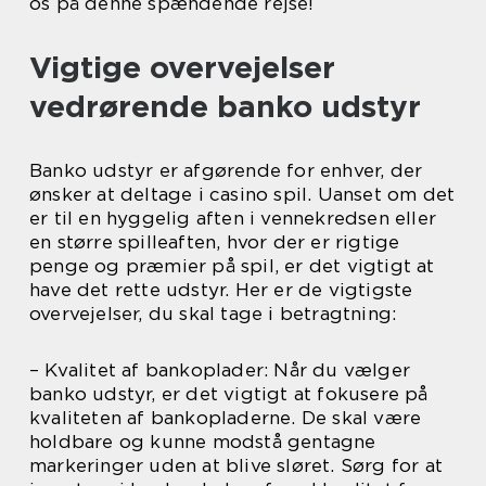
os på denne spændende rejse!
Vigtige overvejelser
vedrørende banko udstyr
Banko udstyr er afgørende for enhver, der
ønsker at deltage i casino spil. Uanset om det
er til en hyggelig aften i vennekredsen eller
en større spilleaften, hvor der er rigtige
penge og præmier på spil, er det vigtigt at
have det rette udstyr. Her er de vigtigste
overvejelser, du skal tage i betragtning:
– Kvalitet af bankoplader: Når du vælger
banko udstyr, er det vigtigt at fokusere på
kvaliteten af bankopladerne. De skal være
holdbare og kunne modstå gentagne
markeringer uden at blive sløret. Sørg for at