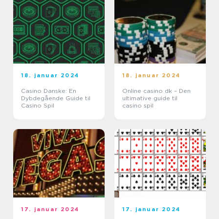
18. januar 2024
18. januar 2024
Casino Danske: En
Online casino dk – Den
Dybdegående Guide til
ultimative guide til
Casino Spil
casino spil
17. januar 2024
17. januar 2024