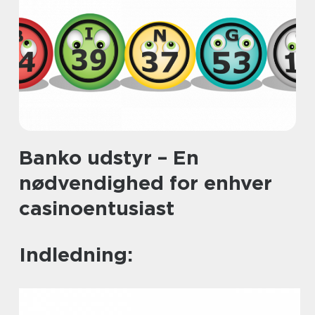
Banko udstyr – En
nødvendighed for enhver
casinoentusiast
Indledning: