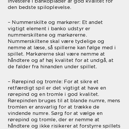
investere i bankoplader af god kvalitet for
den bedste spiloplevelse.
– Nummerskilte og markører: Et andet
vigtigt element i banko udstyr er
nummerskiltene og markørerne.
Nummerskiltene skal være tydelige og
nemme at læse, så spillerne kan følge med i
spillet. Markørerne skal være nemme at
håndtere og af høj kvalitet for at undgå, at
de falder fra hinanden under spillet.
– Rørepind og tromle: For at sikre et
retfærdigt spil er det vigtigt at have en
rørepind og en tromle i god kvalitet.
Rørepinden bruges til at blande numre, mens
tromlen er ansvarlig for at trække de
vindende numre. Sørg for at vælge en
rørepind og tromle, der er nemme at
håndtere og ikke risikerer at forstyrre spillets