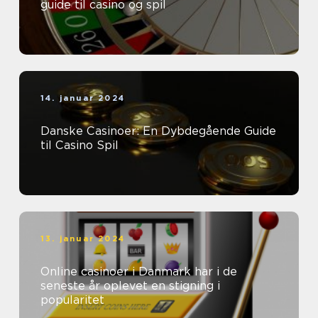
guide til casino og spil
14. januar 2024
Danske Casinoer: En Dybdegående Guide
til Casino Spil
13. januar 2024
Online casinoer i Danmark har i de
seneste år oplevet en stigning i
popularitet