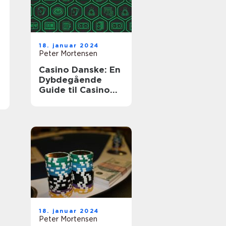
18. januar 2024
Peter Mortensen
Casino Danske: En
Dybdegående
Guide til Casino
Spil
18. januar 2024
Peter Mortensen