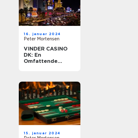
16. januar 2024
Peter Mortensen
VINDER CASINO
DK: En
Omfattende
Oversigt Over Et
Populært Online
Casino
15. januar 2024