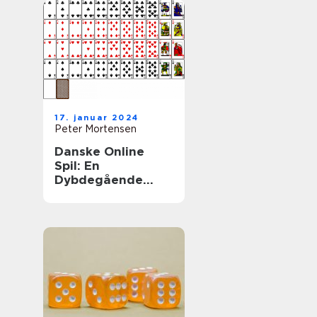
17. januar 2024
Peter Mortensen
Danske Online
Spil: En
Dybdegående
Indføring i
Casinospilverdene
n