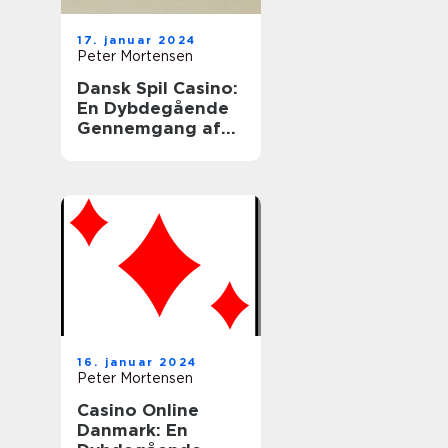
17. januar 2024
Peter Mortensen
Dansk Spil Casino:
En Dybdegående
Gennemgang af
Danmarks
Foretrukne Online
Casinoplatform
16. januar 2024
Peter Mortensen
Casino Online
Danmark: En